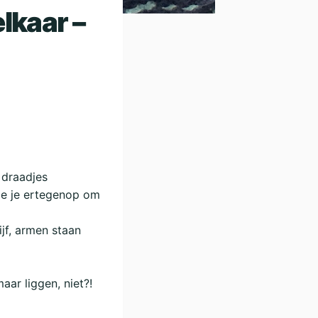
lkaar –
 draadjes
ie je ertegenop om
ijf, armen staan
aar liggen, niet?!