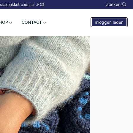
😍
Zoeken
 haakpakket cadeau! 🎉
HOP
CONTACT
Inloggen leden