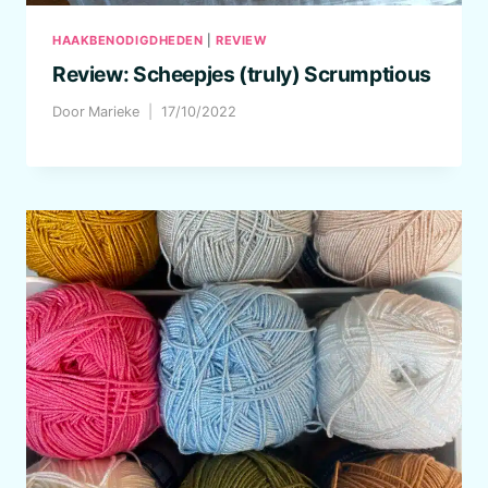
HAAKBENODIGDHEDEN
|
REVIEW
Review: Scheepjes (truly) Scrumptious
Door
Marieke
17/10/2022