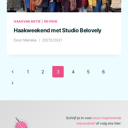
HAAKVAKANTIE
|
REVIEW
Haakweekend met Studio Belovely
Door
Marieke
20/12/2021
Paginanavigatie
Vorige
1
2
3
4
5
6
pagina
Volgende
pagina
Schrijf je in voor
onze inspirerende
nieuwsbrief
of volg ons hier: