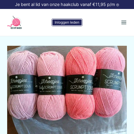
Doorgaan
Je bent al lid van onze haakclub vanaf €11,95 p/m
😍
naar
inhoud
Inloggen leden