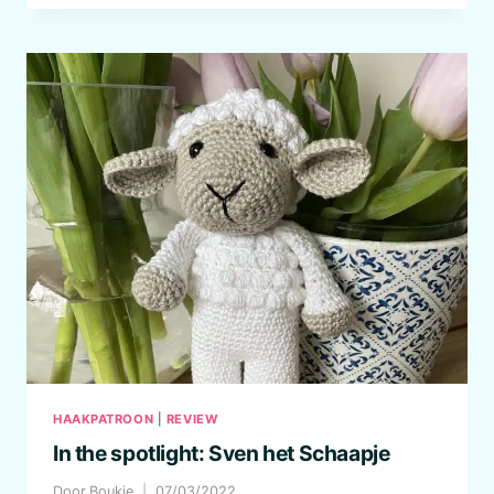
HAAKPATROON
|
REVIEW
In the spotlight: Sven het Schaapje
Door
Boukje
07/03/2022