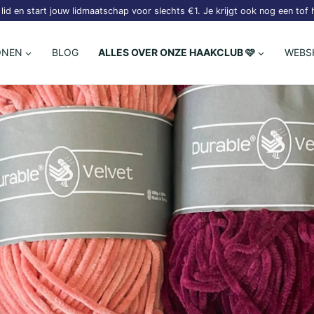
lid en start jouw lidmaatschap voor slechts €1. Je krijgt ook nog een tof
ONEN
BLOG
ALLES OVER ONZE HAAKCLUB 🩷
WEBS