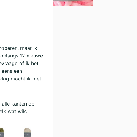
proberen, maar ik
 onlangs 12 nieuwe
evraagd of ik het
m eens een
ukkig mocht ik met
 alle kanten op
elk wat wils.