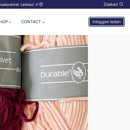
😍
Zoeken
 haakpakket cadeau! 🎉
HOP
CONTACT
Inloggen leden