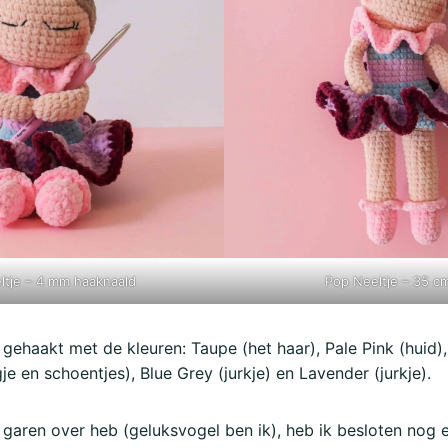
ltje
– 4 mm haaknaald
Pop Neeltje – 35 c
 gehaakt met de kleuren: Taupe (het haar), Pale Pink (huid)
je en schoentjes), Blue Grey (jurkje) en Lavender (jurkje).
garen over heb (geluksvogel ben ik), heb ik besloten nog e