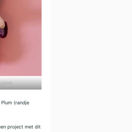
m groot
, Plum (randje
en project met dit