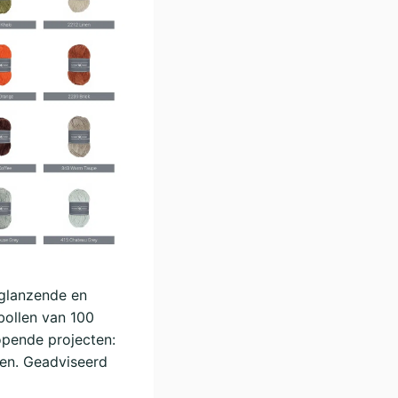
 glanzende en
 bollen van 100
opende projecten:
ken. Geadviseerd