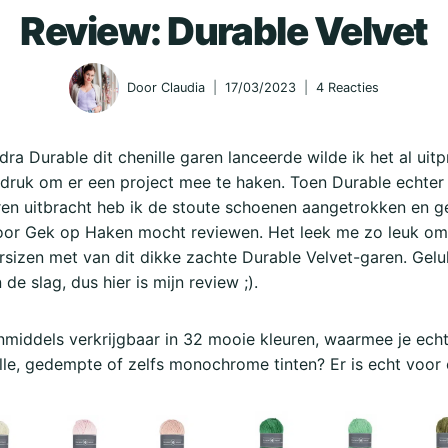
Review: Durable Velvet
Door
Claudia
17/03/2023
4 Reacties
dra Durable dit chenille garen lanceerde wilde ik het al uit
e druk om er een project mee te haken. Toen Durable echter
ren uitbracht heb ik de stoute schoenen aangetrokken en g
 voor Gek op Haken mocht reviewen. Het leek me zo leuk o
rsizen met van dit dikke zachte Durable Velvet-garen. Gel
de slag, dus hier is mijn review ;).
inmiddels verkrijgbaar in 32 mooie kleuren, waarmee je echt
felle, gedempte of zelfs monochrome tinten? Er is echt voor 