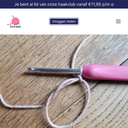
Doorgaan
Je bent al lid van onze haakclub vanaf €11,95 p/m
😍
naar
inhoud
Inloggen leden