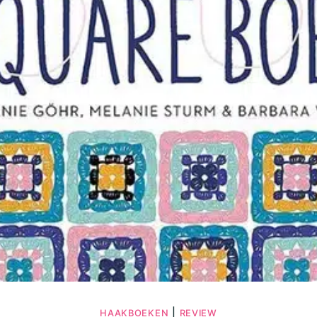
|
HAAKBOEKEN
REVIEW