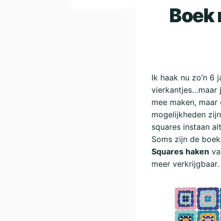
Boek 
Ik haak nu zo’n 6 j
vierkantjes…maar j
mee maken, maar oo
mogelijkheden zij
squares instaan alt
Soms zijn de boek
Squares haken
van
meer verkrijgbaar.