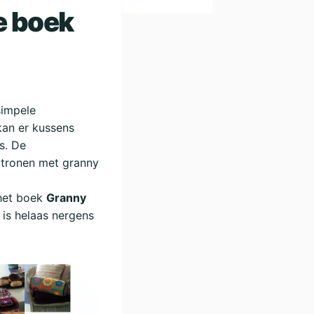
e boek
 simpele
 kan er kussens
s. De
atronen met granny
 het boek
Granny
 is helaas nergens