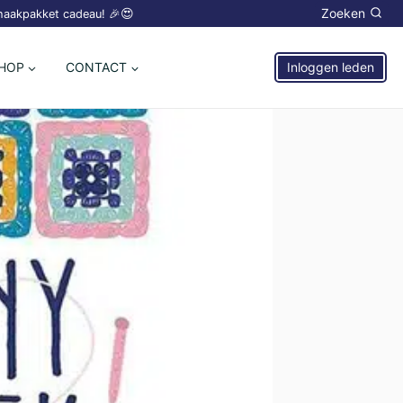
😍
Zoeken
 haakpakket cadeau! 🎉
HOP
CONTACT
Inloggen leden