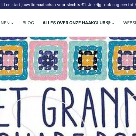
lid en start jouw lidmaatschap voor slechts €1. Je krijgt ook nog een tof
ONEN
BLOG
ALLES OVER ONZE HAAKCLUB 🩷
WEBS