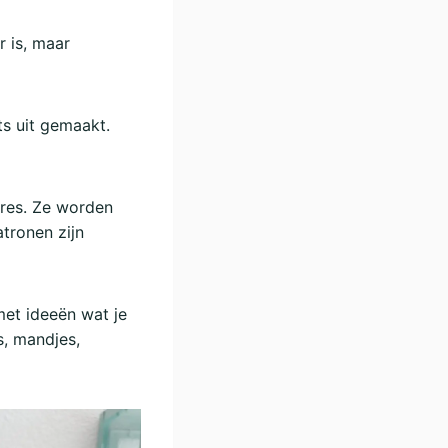
r is, maar
ts uit gemaakt.
ares. Ze worden
tronen zijn
met ideeën wat je
s, mandjes,