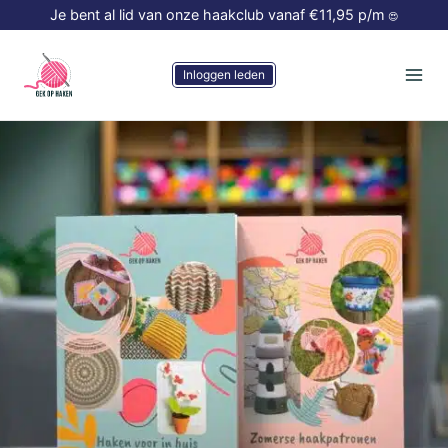
Doorgaan
Je bent al lid van onze haakclub vanaf €11,95 p/m
😍
naar
inhoud
Inloggen leden