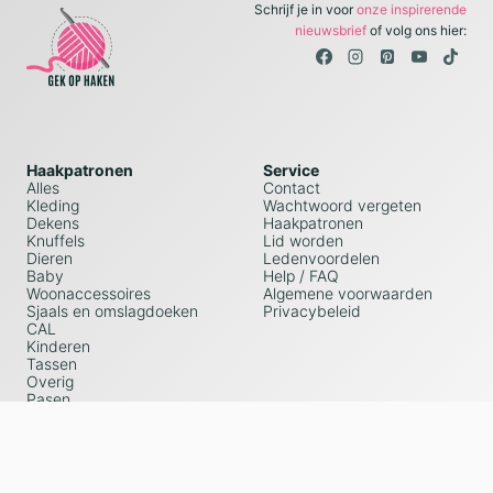
Schrijf je in voor
onze inspirerende
nieuwsbrief
of volg ons hier:
Haakpatronen
Service
Alles
Contact
Kleding
Wachtwoord vergeten
Dekens
Haakpatronen
Knuffels
Lid worden
Dieren
Ledenvoordelen
Baby
Help / FAQ
Woonaccessoires
Algemene voorwaarden
Sjaals en omslagdoeken
Privacybeleid
CAL
Kinderen
Tassen
Overig
Pasen
Kerst