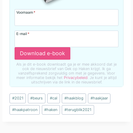
Voornaam
*
E-mail
*
Download e-book
Als je dit e-book downloadt ga je er mee akkoord dat je
ook de nieuwsbrief van Gek op Haken krijgt. Ik ga
vanzelfsprekend zorgvuldig om met je gegevens. Voor
meer informatie bekijk het
Privacybeleid
. Je kunt je altijd
uitschrijven via de link in de nieuwsbrief.
Bericht
#
2021
#
beurs
#
cal
#
haakblog
#
haakjaar
tags:
#
haakpatroon
#
haken
#
terugblik2021