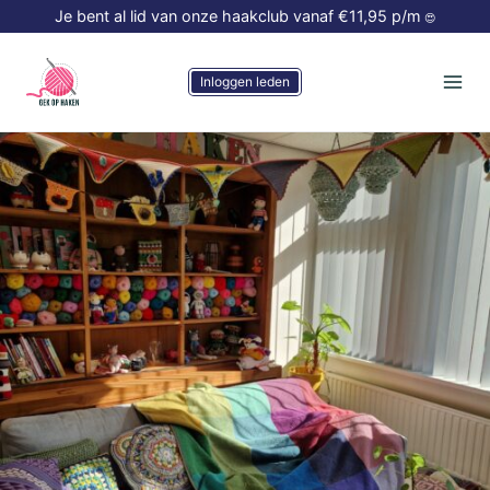
Doorgaan
Je bent al lid van onze haakclub vanaf €11,95 p/m
😍
naar
inhoud
Inloggen leden