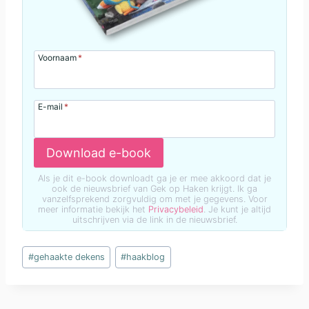
Voornaam
*
E-mail
*
Download e-book
Als je dit e-book downloadt ga je er mee akkoord dat je
ook de nieuwsbrief van Gek op Haken krijgt. Ik ga
vanzelfsprekend zorgvuldig om met je gegevens. Voor
meer informatie bekijk het
Privacybeleid
. Je kunt je altijd
uitschrijven via de link in de nieuwsbrief.
Bericht
#
gehaakte dekens
#
haakblog
tags: