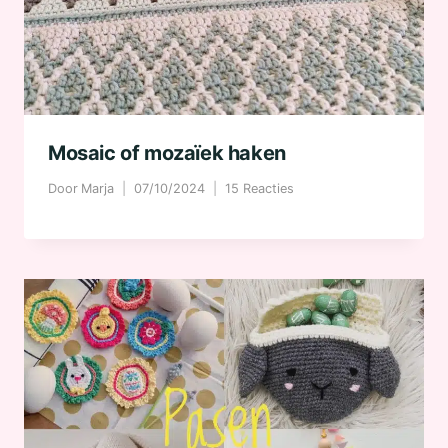
Mosaic of mozaïek haken
Door
Marja
07/10/2024
15 Reacties