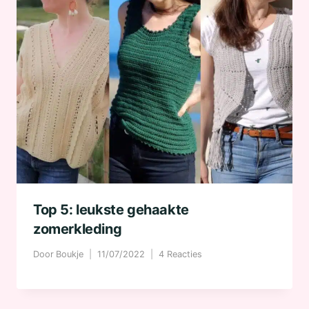
Top 5: leukste gehaakte
zomerkleding
Door
Boukje
11/07/2022
4 Reacties