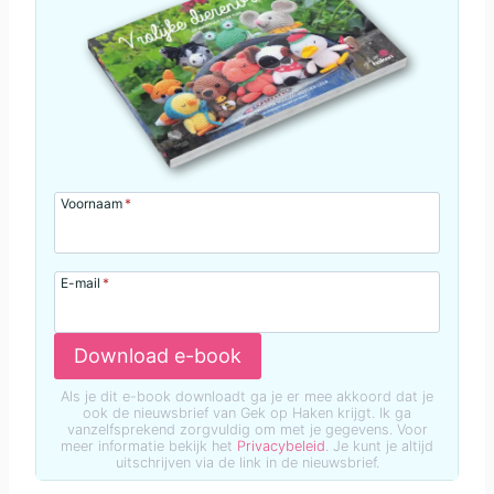
Voornaam
*
E-mail
*
Download e-book
Als je dit e-book downloadt ga je er mee akkoord dat je
ook de nieuwsbrief van Gek op Haken krijgt. Ik ga
vanzelfsprekend zorgvuldig om met je gegevens. Voor
meer informatie bekijk het
Privacybeleid
. Je kunt je altijd
uitschrijven via de link in de nieuwsbrief.