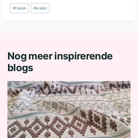
Bericht
#
haken
#
kralen
tags:
Nog meer inspirerende
blogs