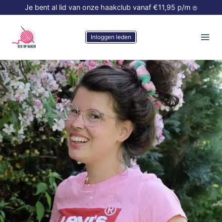
Doorgaan
Je bent al lid van onze haakclub vanaf €11,95 p/m
😍
naar
inhoud
Inloggen leden