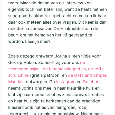
team. Maar de timing van dit interview kon
eigenlijk toch niet beter zijn, want ze heeft net een
supergaaf haakboek uitgebracht en nu kon ik haar
daar ook meteen alles over vragen. Dit keer is dan
ook Jorina Joosse van De Haakbubbel aan de
beurt om het hemd van het lijf gevraagd te
worden. Lees je mee?
Zoals gezegd ontwerpt Jorina al een tijdje voor
Gek op Haken. Zo heeft zij voor ons
de
zeemeerminsjaal
,
de bloemenvlaggetjes
,
de toffe
scrunchies
(gratis patroon) en
de Dots and Stripes
Mandala
ontworpen. Op
Instagram
en
Facebook
neemt Jorina ons mee in haar kleurrijke huis en
laat zij haar mooie creaties zien. Jorina’s creaties
en haar huis zijn te herkennen aan de prachtige
kleurencombinaties van mintgroen, roze,
(oker)geel, lila, oranje en babyblauw. Neem maar