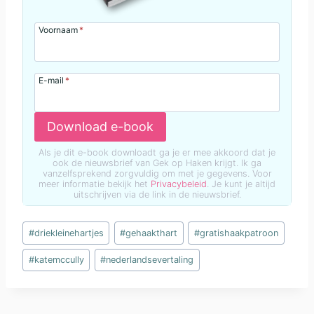
Voornaam
*
E-mail
*
Download e-book
Als je dit e-book downloadt ga je er mee akkoord dat je
ook de nieuwsbrief van Gek op Haken krijgt. Ik ga
vanzelfsprekend zorgvuldig om met je gegevens. Voor
meer informatie bekijk het
Privacybeleid
. Je kunt je altijd
uitschrijven via de link in de nieuwsbrief.
Bericht
#
driekleinehartjes
#
gehaakthart
#
gratishaakpatroon
tags:
#
katemccully
#
nederlandsevertaling