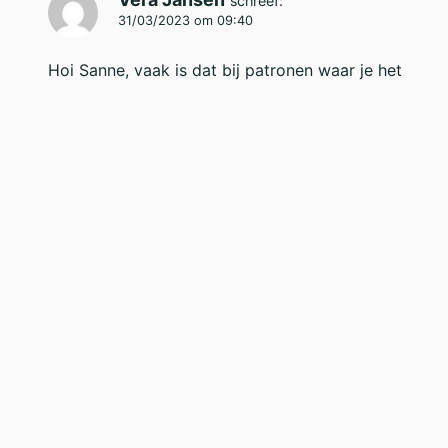
schreef:
31/03/2023 om 09:40
Hoi Sanne, vaak is dat bij patronen waar je het
werk regelmatig keert, dan is dat stukje van het
patroon aan de goede kant gk (voorkant) of de
verkeerde kant vk (achterkant). 🌸
Beantwoorden
Schrijf je in voor
onze inspirerende
nieuwsbrief
of volg ons hier: