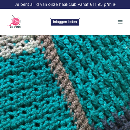
Doorgaan
Je bent al lid van onze haakclub vanaf €11,95 p/m
😍
naar
inhoud
Inloggen leden