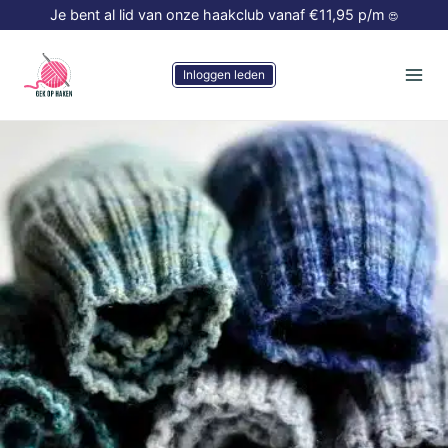
Doorgaan
Je bent al lid van onze haakclub vanaf €11,95 p/m
😍
naar
inhoud
Inloggen leden