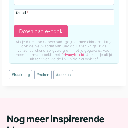
E-mail
*
Download e-book
Als je dit e-book downloadt ga je er mee akkoord dat je
ook de nieuwsbrief van Gek op Haken krijgt. Ik ga
vanzelfsprekend zorgvuldig om met je gegevens. Voor
meer informatie bekijk het
Privacybeleid
. Je kunt je altijd
uitschrijven via de link in de nieuwsbrief.
Bericht
#
haakblog
#
haken
#
sokken
tags:
Nog meer inspirerende