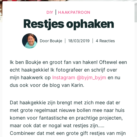
|
DIY
HAAKPATROON
Restjes ophaken
Door
Boukje
18/03/2019
4 Reacties
Ik ben Boukje en groot fan van haken! Oftewel een
echt haakgekkie! Ik fotografeer en schrijf over
mijn haakwerk op
Instagram @byjm_byjm
en nu
dus ook voor de blog van Karin.
Dat haakgekkie zijn brengt met zich mee dat er
met grote regelmaat nieuwe bollen mee naar huis
komen voor fantastische en prachtige projecten,
maar ook dat er nogal wat restjes zijn…..
Combineer dat met een grote gift restjes van mijn