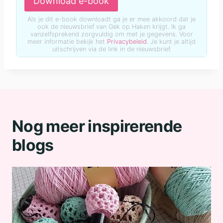
Download e-book
Als je dit e-book downloadt ga je er mee akkoord dat je
ook de nieuwsbrief van Gek op Haken krijgt. Ik ga
vanzelfsprekend zorgvuldig om met je gegevens. Voor
meer informatie bekijk het
Privacybeleid
. Je kunt je altijd
uitschrijven via de link in de nieuwsbrief.
Nog meer inspirerende
blogs