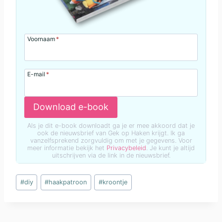
Voornaam
*
E-mail
*
Download e-book
Als je dit e-book downloadt ga je er mee akkoord dat je
ook de nieuwsbrief van Gek op Haken krijgt. Ik ga
vanzelfsprekend zorgvuldig om met je gegevens. Voor
meer informatie bekijk het
Privacybeleid
. Je kunt je altijd
uitschrijven via de link in de nieuwsbrief.
Bericht
#
diy
#
haakpatroon
#
kroontje
tags: