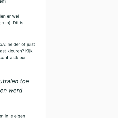
ken?
den er wel
uin). Dit is
.v. helder of juist
rast kleuren? Kijk
contrastkleur
utralen toe
elen werd
n in je eigen