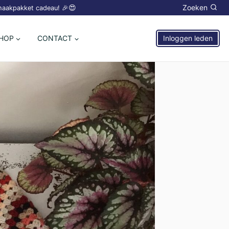
😍
Zoeken
 haakpakket cadeau! 🎉
HOP
CONTACT
Inloggen leden