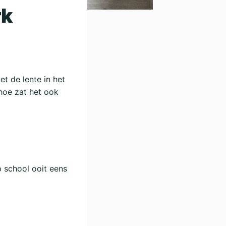
rk
et de lente in het
 hoe zat het ook
p school ooit eens