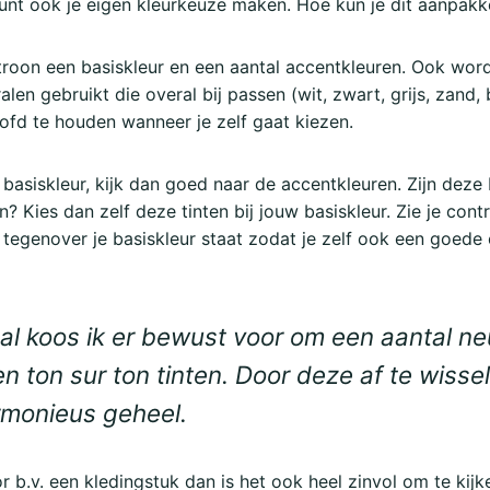
kunt ook je eigen kleurkeuze maken. Hoe kun je dit aanpak
troon een basiskleur en een aantal accentkleuren. Ook wor
n gebruikt die overal bij passen (wit, zwart, grijs, zand, br
ofd te houden wanneer je zelf gaat kiezen.
basiskleur, kijk dan goed naar de accentkleuren. Zijn deze b
en? Kies dan zelf deze tinten bij jouw basiskleur. Zie je cont
 tegenover je basiskleur staat zodat je zelf ook een goede 
aal koos ik er bewust voor om een aantal ne
n ton sur ton tinten. Door deze af te wiss
rmonieus geheel.
r b.v. een kledingstuk dan is het ook heel zinvol om te kijke