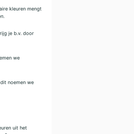
aire kleuren mengt
en
.
ijg je b.v. door
noemen we
, dit noemen we
euren uit het