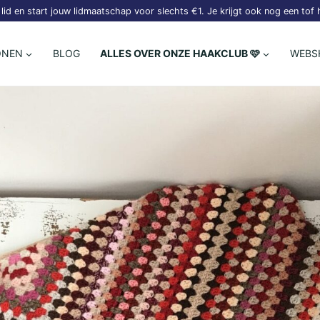
lid en start jouw lidmaatschap voor slechts €1. Je krijgt ook nog een tof
ONEN
BLOG
ALLES OVER ONZE HAAKCLUB 🩷
WEBS