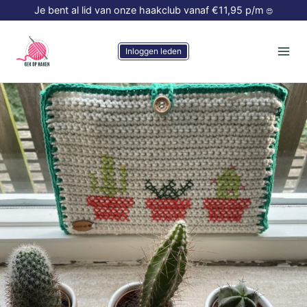
Doorgaan
Je bent al lid van onze haakclub vanaf €11,95 p/m
😍
naar
inhoud
Inloggen leden