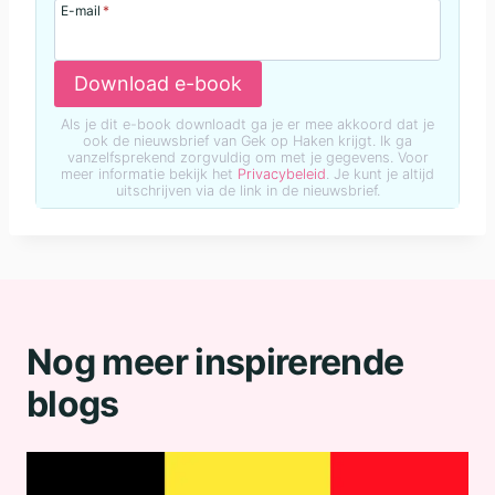
E-mail
*
Download e-book
Als je dit e-book downloadt ga je er mee akkoord dat je
ook de nieuwsbrief van Gek op Haken krijgt. Ik ga
vanzelfsprekend zorgvuldig om met je gegevens. Voor
meer informatie bekijk het
Privacybeleid
. Je kunt je altijd
uitschrijven via de link in de nieuwsbrief.
Nog meer inspirerende
blogs