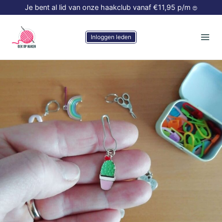
Doorgaan
Je bent al lid van onze haakclub vanaf €11,95 p/m
😍
naar
inhoud
Inloggen leden