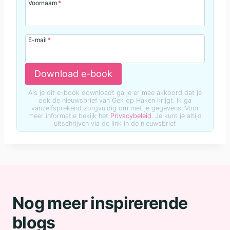
Voornaam
*
E-mail
*
Download e-book
Als je dit e-book downloadt ga je er mee akkoord dat je
ook de nieuwsbrief van Gek op Haken krijgt. Ik ga
vanzelfsprekend zorgvuldig om met je gegevens. Voor
meer informatie bekijk het
Privacybeleid
. Je kunt je altijd
uitschrijven via de link in de nieuwsbrief.
Nog meer inspirerende
blogs