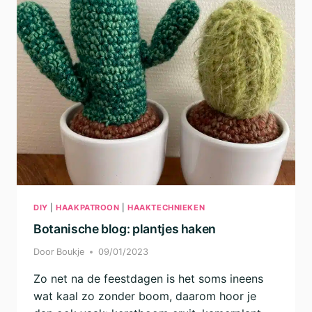
HAAKPROJECTEN
DIY
|
HAAKPATROON
|
HAAKTECHNIEKEN
Botanische blog: plantjes haken
Door
Boukje
09/01/2023
Zo net na de feestdagen is het soms ineens
wat kaal zo zonder boom, daarom hoor je