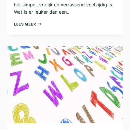
het simpel, vrolijk en verrassend veelzijdig is.
Wat is er leuker dan een…
HAAK
LEES MEER
EENS
EEN
BLOEMETJE