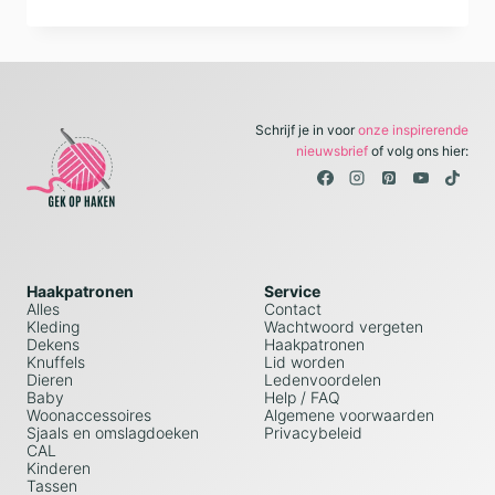
WOLEXPEDITIE
IN
DE
OMGEVING
VAN
DORDRECHT
Schrijf je in voor
onze inspirerende
nieuwsbrief
of volg ons hier:
Haakpatronen
Service
Alles
Contact
Kleding
Wachtwoord vergeten
Dekens
Haakpatronen
Knuffels
Lid worden
Dieren
Ledenvoordelen
Baby
Help / FAQ
Woonaccessoires
Algemene voorwaarden
Sjaals en omslagdoeken
Privacybeleid
CAL
Kinderen
Tassen