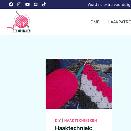
Doorgaan
Word nu extra voordelig 
naar
inhoud
HOME
HAAKPATR
DIY
|
HAAKTECHNIEKEN
Haaktechniek: