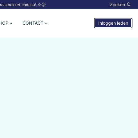
😍
Zoeken
 haakpakket cadeau! 🎉
HOP
CONTACT
Inloggen leden