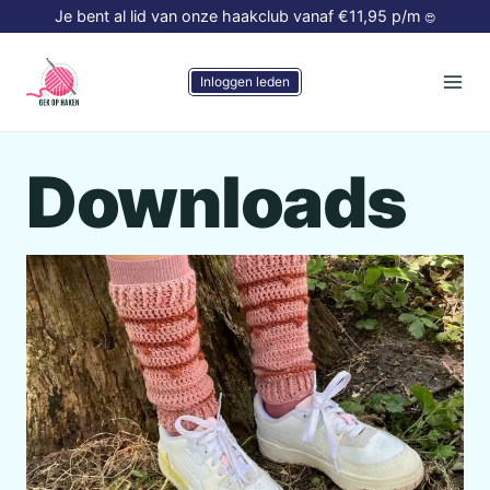
Doorgaan
Je bent al lid van onze haakclub vanaf €11,95 p/m
😍
naar
inhoud
Inloggen leden
Downloads