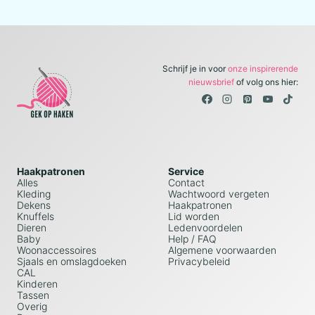
pagina
Schrijf je in voor
onze inspirerende
nieuwsbrief
of volg ons hier:
Haakpatronen
Service
Alles
Contact
Kleding
Wachtwoord vergeten
Dekens
Haakpatronen
Knuffels
Lid worden
Dieren
Ledenvoordelen
Baby
Help / FAQ
Woonaccessoires
Algemene voorwaarden
Sjaals en omslagdoeken
Privacybeleid
CAL
Kinderen
Tassen
Overig