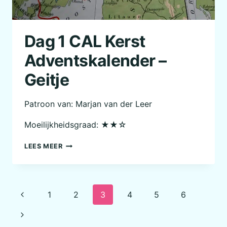
Dag 1 CAL Kerst
Adventskalender –
Geitje
Patroon van: Marjan van der Leer
Moeilijkheidsgraad: ★★☆
DAG
LEES MEER
1
CAL
KERST
ADVENTSKALENDER
Paginanavigatie
Vorige
1
2
3
4
5
6
–
GEITJE
pagina
Volgende