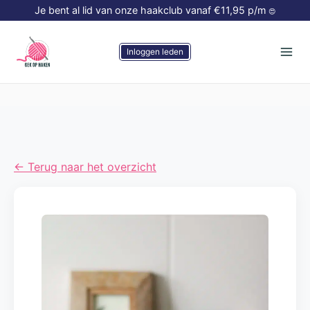
Doorgaan
Je bent al lid van onze haakclub vanaf €11,95 p/m
😍
naar
inhoud
Inloggen leden
← Terug naar het overzicht