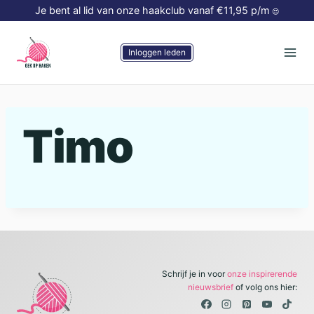
Doorgaan
Je bent al lid van onze haakclub vanaf €11,95 p/m
😍
naar
inhoud
Inloggen leden
Timo
Schrijf je in voor
onze inspirerende
nieuwsbrief
of volg ons hier: