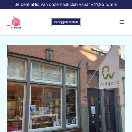
Doorgaan
Je bent al lid van onze haakclub vanaf €11,95 p/m
😍
naar
inhoud
Inloggen leden