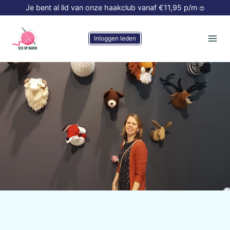
Doorgaan
Je bent al lid van onze haakclub vanaf €11,95 p/m
😍
naar
inhoud
Inloggen leden