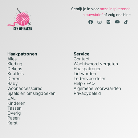
Schrijf je in voor
onze inspirerende
nieuwsbrief
of volg ons hier:
Haakpatronen
Service
Alles
Contact
Kleding
Wachtwoord vergeten
Dekens
Haakpatronen
Knuffels
Lid worden
Dieren
Ledenvoordelen
Baby
Help / FAQ
Woonaccessoires
Algemene voorwaarden
Sjaals en omslagdoeken
Privacybeleid
CAL
Kinderen
Tassen
Overig
Pasen
Kerst